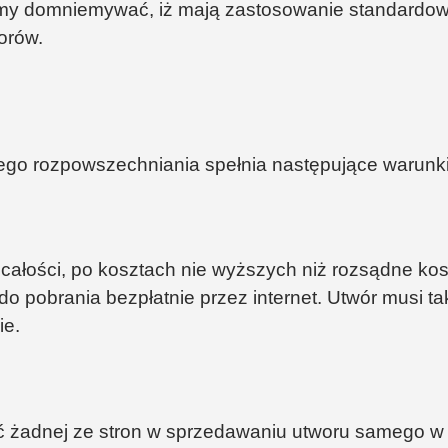
iśmy domniemywać, iż mają zastosowanie standardo
orów.
 jego rozpowszechniania spełnia następujące warunki
całości, po kosztach nie wyższych niż rozsądne kosz
y do pobrania bezpłatnie przez internet. Utwór musi 
ie.
ć żadnej ze stron w sprzedawaniu utworu samego w s