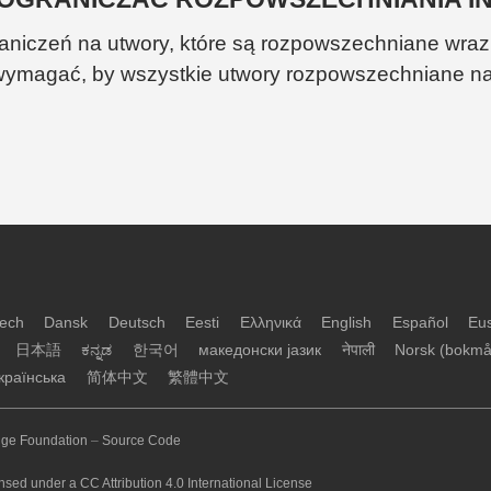
raniczeń na utwory, które są rozpowszechniane wra
e wymagać, by wszystkie utwory rozpowszechniane n
ech
Dansk
Deutsch
Eesti
Ελληνικά
English
Español
Eu
日本語
ಕನ್ನಡ
한국어
македонски јазик
नेपाली
Norsk (bokmå
країнська
简体中文
繁體中文
ge Foundation
–
Source Code
nsed under a CC Attribution 4.0 International License