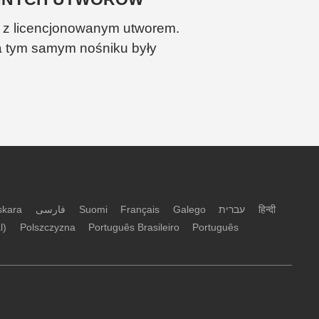
z z licencjonowanym utworem.
a tym samym nośniku były
skara
فارسی
Suomi
Français
Galego
עברית
हिन्दी
l)
Polszczyzna
Português Brasileiro
Português