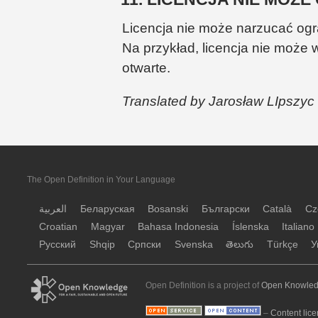
Licencja nie może narzucać og
Na przykład, licencja nie moż
otwarte.
Translated by Jarosław LIpszyc
The Open Definition in Your Language
العربية
Беларуская
Bosanski
Български
Català
Cz
Croatian
Magyar
Bahasa Indonesia
Íslenska
Italiano
Русский
Shqip
Српски
Svenska
తెలుగు
Türkçe
У
Open Definition is a project of
Open Knowled
–
Content lice