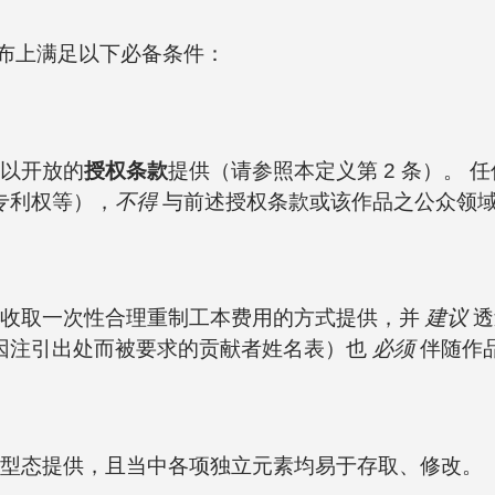
布上满足以下必备条件：
以开放的
授权条款
提供（请参照本定义第 2 条）。
专利权等），
不得
与前述授权条款或该作品之公众领
收取一次性合理重制工本费用的方式提供，并
建议
透
因注引出处而被要求的贡献者姓名表）也
必须
伴随作
型态提供，且当中各项独立元素均易于存取、修改。