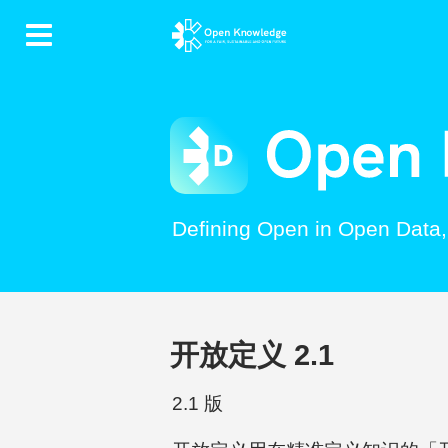
Contents
Defining Open in Open Data
开放定义 2.1
2.1 版