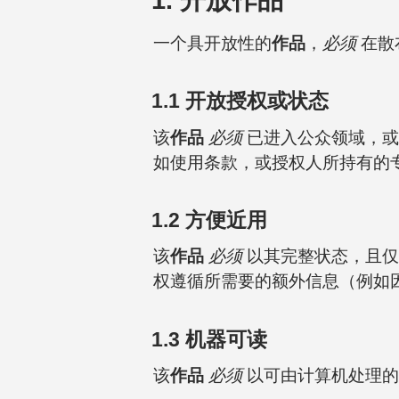
一个具开放性的
作品
，
必须
在散
1.1 开放授权或状态
该
作品
必须
已进入公众领域，或
如使用条款，或授权人所持有的
1.2 方便近用
该
作品
必须
以其完整状态，且仅
权遵循所需要的额外信息（例如
1.3 机器可读
该
作品
必须
以可由计算机处理的