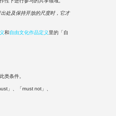
作性下进行参与的共享领域。
引出处及保持开放的尺度时，它才
义
和
自由文化作品定义
里的「自
此类条件。
st」、「must not」、