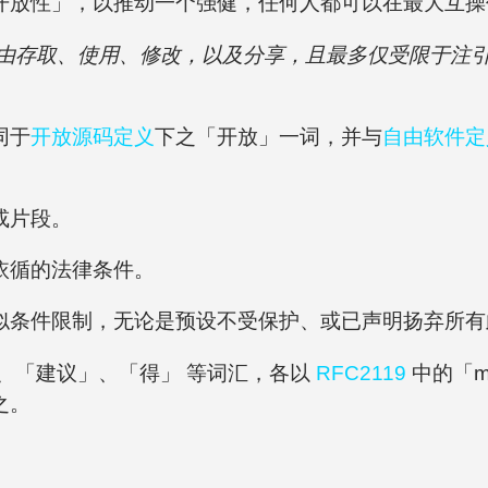
开放性」，以推动一个强健，任何人都可以在最大互操
由存取、使用、修改，以及分享，且最多仅受限于注
同于
开放源码定义
下之「开放」一词，并与
自由软件定
或片段。
依循的法律条件。
似条件限制，无论是预设不受保护、或已声明扬弃所有
、「建议」、「得」 等词汇，各以
RFC2119
中的「mu
之。