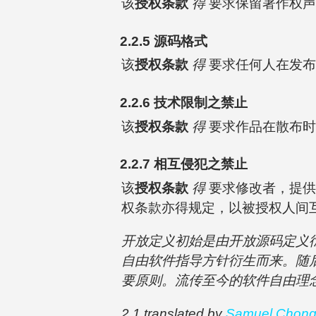
该
授权条款
得
要求保留著作权声
2.2.5 源码格式
该
授权条款
得
要求任何人在发布
2.2.6 技术限制之禁止
该
授权条款
得
要求作品在散布时
2.2.7 相互侵犯之禁止
该
授权条款
得
要求修改者，提供
权条款亦得规定，以被授权人间
开放定义初始是由开放源码定义衍生而来
自由软件指导方针衍生而来。随后
要原则。流传至今的软件自由理念，则由 
2.1 translated by
Samuel Chon