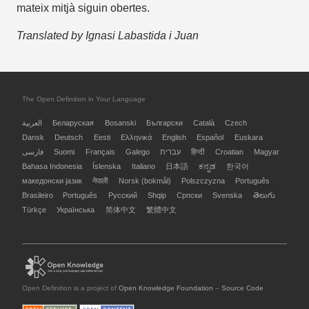
mateix mitjà siguin obertes.
Translated by Ignasi Labastida i Juan
The Open Definition in Your Language
العربية
Беларуская
Bosanski
Български
Català
Czech
Dansk
Deutsch
Eesti
Ελληνικά
English
Español
Euskara
فارسی
Suomi
Français
Galego
עברית
हिन्दी
Croatian
Magyar
Bahasa Indonesia
Íslenska
Italiano
日本語
ಕನ್ನಡ
한국어
македонски јазик
नेपाली
Norsk (bokmål)
Polszczyzna
Português
Brasileiro
Português
Русский
Shqip
Српски
Svenska
తెలుగు
Türkçe
Українська
简体中文
繁體中文
Open Definition is a project of
Open Knowledge Foundation
–
Source Code